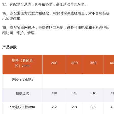
17、选配除尘系统，具备抽扬尘，高压清洁台面粉尘。
18、选配通讯方式激光测径仪，可实时检测线径质量，对不合格品提
示预警停车。
19、选配物联网模块，云端物联网系统，设备可用电脑和手机APP远
程访问、维护、管理。
产品参数
规格（卷筒直
200
300
350
4
径）/mm
进线强度/MPa
拉拔道次
≤16
≤16
≤16
≤
*大进线直径/mm
2.2
2.8
3.5
4.