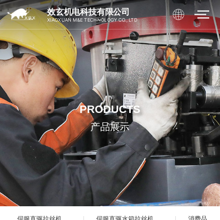
效玄机电科技有限公司
XIAOXUAN M&E TECHNOLOGY CO., LTD
PRODUCTS
产品展示
伺服直驱拉丝机
伺服直驱水箱拉丝机
消费品