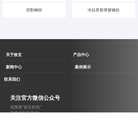
切割钢丝
冷拉异形弹簧钢丝
关于效玄
产品中心
企业简介
伺服直驱拉丝
新闻中心
案例展示
企业文化
机
企业动态
用户现场
联系我们
发展历程
伺服直驱水箱
行业动态
用户考察及展会洽谈现场
联系方式
资质荣誉
拉丝机
合作案例
关注官方微信公众号
电子地图
消费品
或搜索“效玄机电”
汽车
更多精彩等着你!
农业
建筑
CopyRight © 2022 版权所有 江苏效玄机电科技有限公司 All Rights
焊材