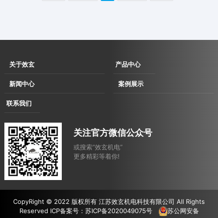
关于效玄
产品中心
企业简介
伺服直驱拉丝
新闻中心
案例展示
企业文化
机
企业动态
用户现场
联系我们
发展历程
伺服直驱水箱
行业动态
用户考察及展会洽谈现场
联系方式
资质荣誉
拉丝机
合作案例
关注官方微信公众号
电子地图
消费品
或搜索“效玄机电”
汽车
更多精彩等着你!
农业
建筑
焊材
CopyRight © 2022 版权所有 江苏效玄机电科技有限公司 All Rights
设备
Reserved ICP备案号：
苏ICP备2020049075号
苏公网安备
基础材料