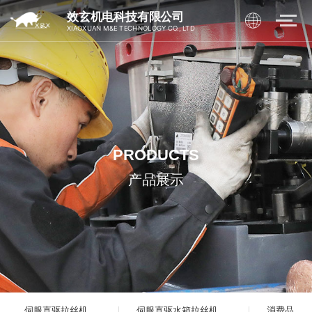
效玄机电科技有限公司
XIAOXUAN M&E TECHNOLOGY CO., LTD
PRODUCTS
产品展示
伺服直驱拉丝机
伺服直驱水箱拉丝机
消费品