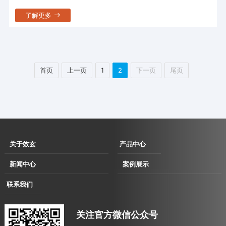
了解更多
首页
上一页
1
2
下一页
尾页
关于效玄
产品中心
企业简介
伺服直驱拉丝
新闻中心
案例展示
企业文化
机
企业动态
用户现场
联系我们
发展历程
伺服直驱水箱
行业动态
用户考察及展会洽谈现场
联系方式
资质荣誉
拉丝机
合作案例
关注官方微信公众号
电子地图
消费品