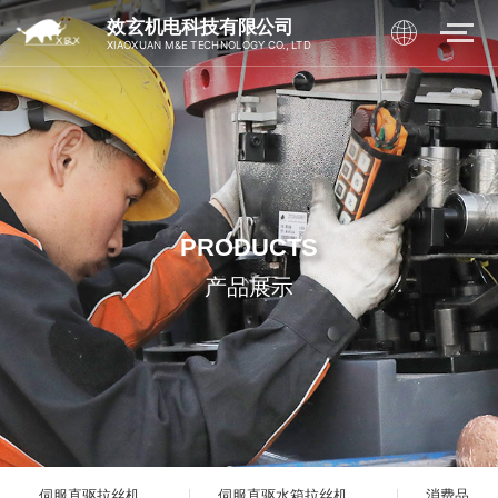
效玄机电科技有限公司
XIAOXUAN M&E TECHNOLOGY CO., LTD
PRODUCTS
产品展示
伺服直驱拉丝机
伺服直驱水箱拉丝机
消费品