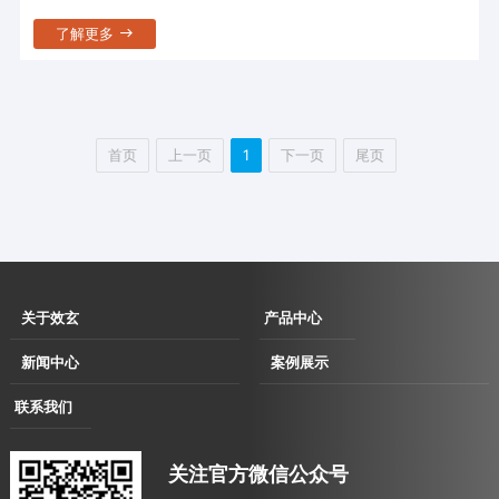
了解更多
首页
上一页
1
下一页
尾页
关于效玄
产品中心
企业简介
伺服直驱拉丝
新闻中心
案例展示
企业文化
机
企业动态
用户现场
联系我们
发展历程
伺服直驱水箱
行业动态
用户考察及展会洽谈现场
联系方式
资质荣誉
拉丝机
合作案例
关注官方微信公众号
电子地图
消费品