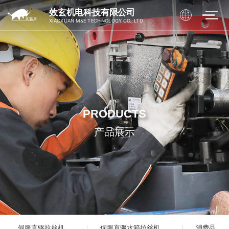
效玄机电科技有限公司
XIAOXUAN M&E TECHNOLOGY CO., LTD
PRODUCTS
产品展示
伺服直驱拉丝机
伺服直驱水箱拉丝机
消费品